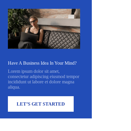
Have A Business Idea In Your Mind?
Lorem ipsum dolor sit amet,
consectetur adipiscing eiusmod tempor
incididunt ut labore et dolore magna
aliqua.
LET’S GET STARTED