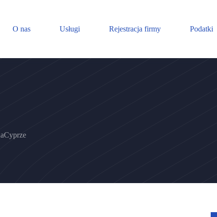
O nas
Usługi
Rejestracja firmy
Podatki
naCyprze