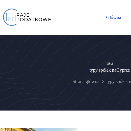
Przejdź
do
treści
Główna
TAG
typy spółek naCyprze
Strona główna
typy spółek 