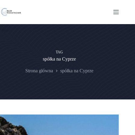
Przejdź
do
treści
TAG
spółka na Cyprze
Strona główna
spółka na Cyprze