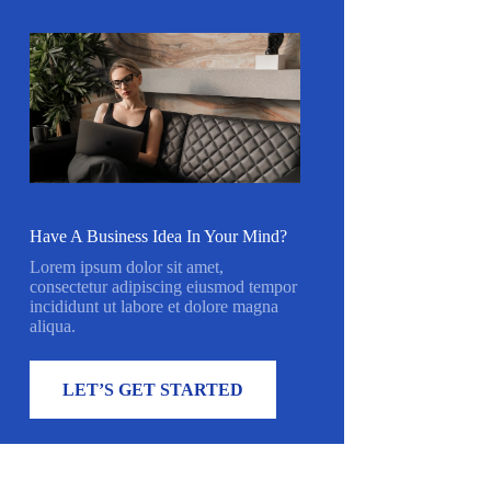
Have A Business Idea In Your Mind?
Lorem ipsum dolor sit amet,
consectetur adipiscing eiusmod tempor
incididunt ut labore et dolore magna
aliqua.
LET’S GET STARTED