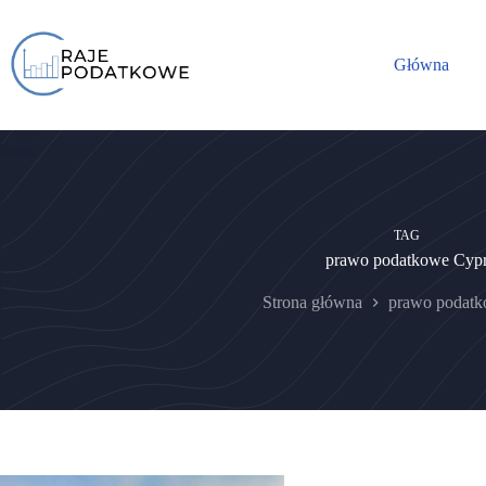
Przejdź
do
treści
Główna
TAG
prawo podatkowe Cyp
Strona główna
prawo podatk