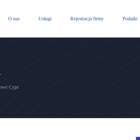
O nas
Usługi
Rejestracja firmy
Podatki
r
owe Cypr