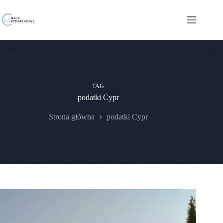
Przejdź
do
treści
TAG
podatki Cypr
Strona główna
podatki Cypr