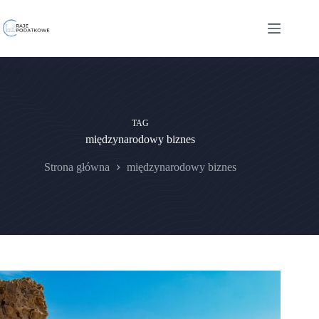
Przejdź
do
treści
TAG
międzynarodowy biznes
Strona główna
międzynarodowy biznes