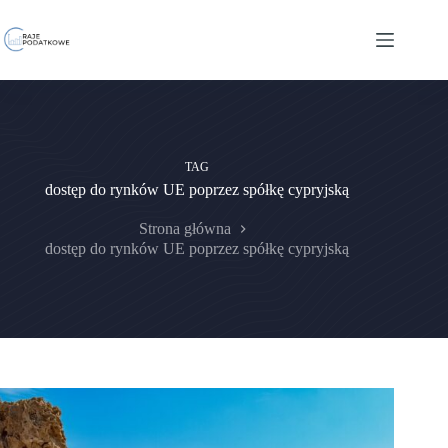
Przejdź
do
treści
TAG
dostęp do rynków UE poprzez spółkę cypryjską
Strona główna
dostęp do rynków UE poprzez spółkę cypryjską