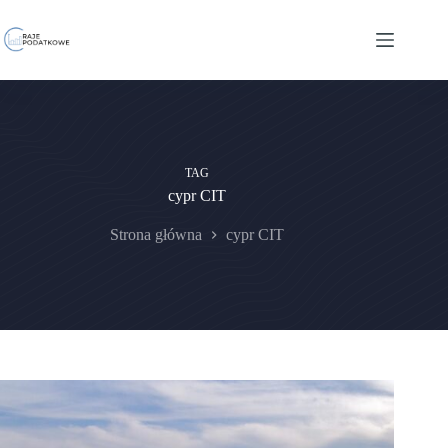
Przejdź
do
treści
TAG
cypr CIT
Strona główna
cypr CIT