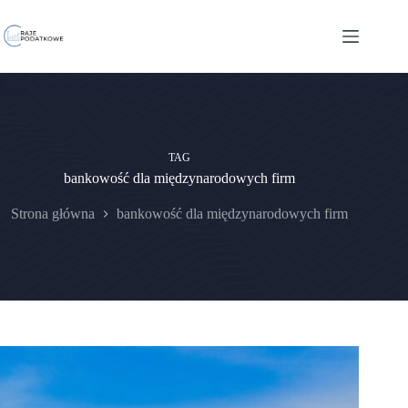
Przejdź
do
treści
TAG
bankowość dla międzynarodowych firm
Strona główna
bankowość dla międzynarodowych firm