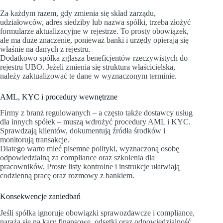
Za każdym razem, gdy zmienia się skład zarządu,
udziałowców, adres siedziby lub nazwa spółki, trzeba złożyć
formularze aktualizacyjne w rejestrze. To prosty obowiązek,
ale ma duże znaczenie, ponieważ banki i urzędy opierają się
właśnie na danych z rejestru.
Dodatkowo spółka zgłasza beneficjentów rzeczywistych do
rejestru UBO. Jeżeli zmienia się struktura właścicielska,
należy zaktualizować te dane w wyznaczonym terminie.
AML, KYC i procedury wewnętrzne
Firmy z branż regulowanych – a często także dostawcy usług
dla innych spółek – muszą wdrożyć procedury AML i KYC.
Sprawdzają klientów, dokumentują źródła środków i
monitorują transakcje.
Dlatego warto mieć pisemne polityki, wyznaczoną osobę
odpowiedzialną za compliance oraz szkolenia dla
pracowników. Proste listy kontrolne i instrukcje ułatwiają
codzienną pracę oraz rozmowy z bankiem.
Konsekwencje zaniedbań
Jeśli spółka ignoruje obowiązki sprawozdawcze i compliance,
naraża się na kary finansowe, odsetki oraz odpowiedzialność