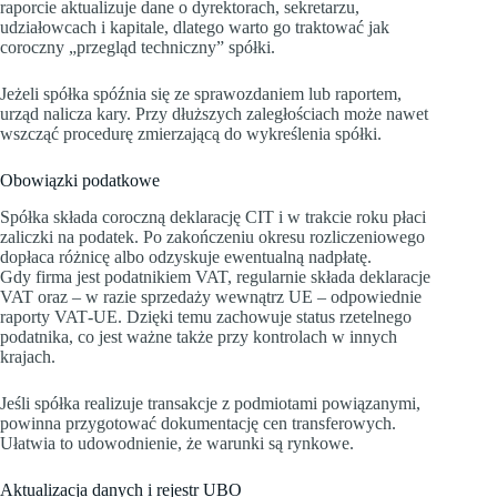
raporcie aktualizuje dane o dyrektorach, sekretarzu,
udziałowcach i kapitale, dlatego warto go traktować jak
coroczny „przegląd techniczny” spółki.
Jeżeli spółka spóźnia się ze sprawozdaniem lub raportem,
urząd nalicza kary. Przy dłuższych zaległościach może nawet
wszcząć procedurę zmierzającą do wykreślenia spółki.
Obowiązki podatkowe
Spółka składa coroczną deklarację CIT i w trakcie roku płaci
zaliczki na podatek. Po zakończeniu okresu rozliczeniowego
dopłaca różnicę albo odzyskuje ewentualną nadpłatę.
Gdy firma jest podatnikiem VAT, regularnie składa deklaracje
VAT oraz – w razie sprzedaży wewnątrz UE – odpowiednie
raporty VAT‑UE. Dzięki temu zachowuje status rzetelnego
podatnika, co jest ważne także przy kontrolach w innych
krajach.
Jeśli spółka realizuje transakcje z podmiotami powiązanymi,
powinna przygotować dokumentację cen transferowych.
Ułatwia to udowodnienie, że warunki są rynkowe.
Aktualizacja danych i rejestr UBO