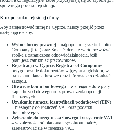
środowisko regulacyjne, które przyczyniają się do szybkiego i
sprawnego procesu rejestracji.
Krok po kroku: rejestracja firmy
Aby zarejestrować firmę na Cyprze, należy przejść przez
następujące etapy:
Wybór formy prawnej
– najpopularniejsze to Limited
Company (Ltd.) oraz Sole Trader, ale warto rozważyć
spółkę z ograniczoną odpowiedzialnością, jeśli
planujesz zatrudniać pracowników.
Rejestracja w Cyprus Registrar of Companies
–
przygotowanie dokumentów w języku angielskim, w
tym statut, dane adresowe oraz informacje o członkach
zarządu.
Otwarcie konta bankowego
– wymagane do wpłaty
kapitału zakładowego oraz prowadzenia operacji
finansowych.
Uzyskanie numeru identyfikacji podatkowej (TIN)
– niezbędny do rozliczeń VAT oraz podatku
dochodowego.
Zgłoszenie do urzędu skarbowego i w systemie VAT
– w zależności od planowanego obrotu, należy
zarejestrować się w rejestrze VAT.