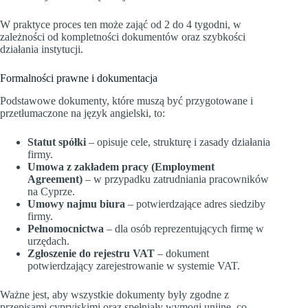
W praktyce proces ten może zająć od 2 do 4 tygodni, w
zależności od kompletności dokumentów oraz szybkości
działania instytucji.
Formalności prawne i dokumentacja
Podstawowe dokumenty, które muszą być przygotowane i
przetłumaczone na język angielski, to:
Statut spółki
– opisuje cele, strukturę i zasady działania
firmy.
Umowa z zakładem pracy (Employment
Agreement)
– w przypadku zatrudniania pracowników
na Cyprze.
Umowy najmu biura
– potwierdzające adres siedziby
firmy.
Pełnomocnictwa
– dla osób reprezentujących firmę w
urzędach.
Zgłoszenie do rejestru VAT
– dokument
potwierdzający zarejestrowanie w systemie VAT.
Ważne jest, aby wszystkie dokumenty były zgodne z
przepisami cypryjskimi oraz spełniały wymogi unijne, co